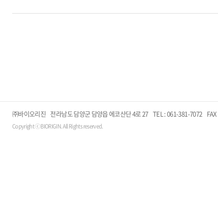
㈜바이오리진 전라남도 담양군 담양읍 에코산단 4로 27 TEL : 061-381-7072 FAX : 0
Copyright ⓒ BIORIGIN. All Rights reserved.