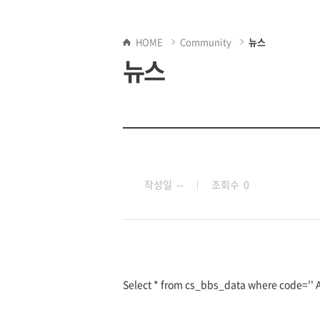
HOME
Community
뉴스
뉴스
작성일 --
조회수 0
Select * from cs_bbs_data where code='' AN